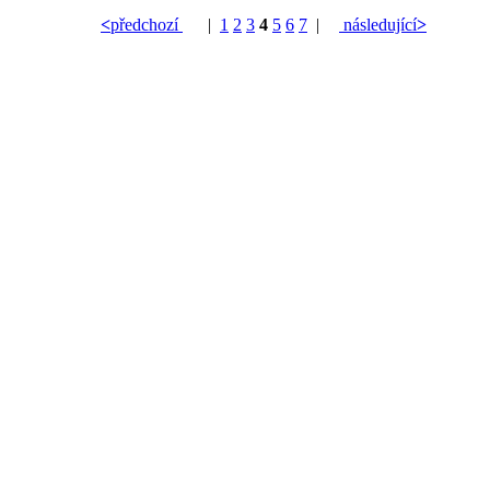
<
předchozí
|
1
2
3
4
5
6
7
|
následující
>